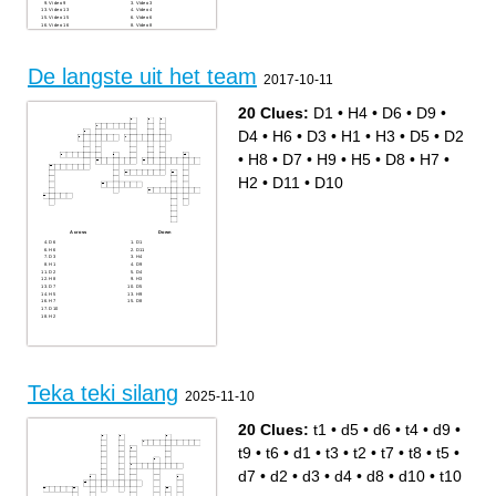
Video 9
Video 3
Video 13
Video 4
Video 15
Video 6
Video 16
Video 8
Video 19
Video 10
Video 21
Video 11
Video 22
Video 12
Video 14
Video 17
De langste uit het team
Video 18
2017-10-11
Video 20
20 Clues:
D1
•
H4
•
D6
•
D9
•
D4
•
H6
•
D3
•
H1
•
H3
•
D5
•
D2
•
H8
•
D7
•
H9
•
H5
•
D8
•
H7
•
H2
•
D11
•
D10
Across
Down
D6
D1
H6
D11
D3
H4
H1
D9
D2
D4
H8
H3
D7
D5
H5
H9
H7
D8
D10
H2
Teka teki silang
2025-11-10
20 Clues:
t1
•
d5
•
d6
•
t4
•
d9
•
t9
•
t6
•
d1
•
t3
•
t2
•
t7
•
t8
•
t5
•
d7
•
d2
•
d3
•
d4
•
d8
•
d10
•
t10