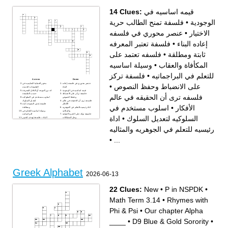
14 Clues:
قيمه اساسيه في
فلسفة تمنح الطالب حرية
•
الوجودية
عنصر محوري في فلسفه
•
الاختيار
فلسفة تعتبر المعرفه
•
إعاده البناء
فلسفه تعتمد على
•
ثابتة ومطلقة
وسيلة اساسيه
•
المكأفاة والعقاب
فلسفة تركز
•
للتعلم في البراجماتيه
Across
Down
عنصر محوري في فلسفه إعاده
محور العملية التعليميه في
•
على الانضباط وحفظ النصوص
البناء
الفلسفات الحديثه
قيمه اساسيه في الوجودية
له دور الموجه أو الناقل للمعرفة
فلسفة تركز على الانضباط
حسب الفلسفة
فلسفه ترى أن الحقيقه في عالم
وحفظ النصوص
اسلوب مستخدم في السلوكيه
فلسفه ترى أن الحقيقه في عالم
لتعديل السلوك
الأفكار
فلسفة تعتبر المعرفه ثابتة
اسلوب مستخدم في
•
الأفكار
اداة رئيسيه للتعلم في الجوهريه
ومطلقة
والمثاليه
وسيلة اساسيه للتعلم في
فلسفة توكد على الخبرة العملية
البراجماتيه
اداة
•
السلوكيه لتعديل السلوك
وحل المشكلات
البناء – فلسفة تهدف لتغيير
فلسفة تمنح الطالب حرية
المجتمع نحو الأفضل.
الاختيار
فلسفه تعتمد على المكأفاة
رئيسيه للتعلم في الجوهريه والمثاليه
والعقاب
•
...
Greek Alphabet
2026-06-13
22 Clues:
New
•
P in NSPDK
•
Math Term 3.14
•
Rhymes with
Phi & Psi
•
Our chapter Alpha
____
•
D9 Blue & Gold Sorority
•