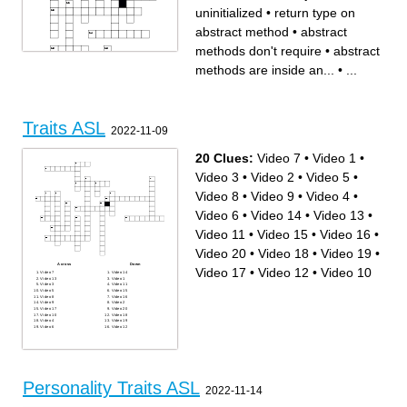
uninitialized
•
return type on
abstract method
•
abstract
methods don't require
•
abstract
methods are inside an...
•
...
Traits ASL
2022-11-09
20 Clues:
Video 7
•
Video 1
•
Across
Down
return type on abstract
an class with at least one
Video 3
•
Video 2
•
Video 5
•
method
abstract method is an ...
error occurs during execution
abstract methods are inside
// or /* */
an...
Video 8
•
Video 9
•
Video 4
•
true or false
int, double, boolean
no return value
abstract methods have
all variables in an interface
semicolons but no...
Video 6
•
Video 14
•
Video 13
•
are ... and final
the octal system uses ... digits
D9 in decimal
than the decimal and
1101 in decimal
hexadecimal number system
base-8 number system
method that changes fields in
Video 11
•
Video 15
•
Video 16
•
1b in decimal
a class
a method that calls itself
101011 in decimal
abstract methods don't
Video 20
•
Video 18
•
Video 19
•
require
if an object is uninitialized
Across
Down
Video 17
•
Video 12
•
Video 10
Video 7
Video 14
Video 13
Video 1
Video 3
Video 11
Video 5
Video 15
Video 8
Video 16
Video 9
Video 2
Video 17
Video 20
Video 10
Video 18
Video 4
Video 19
Video 6
Video 12
Personality Traits ASL
2022-11-14