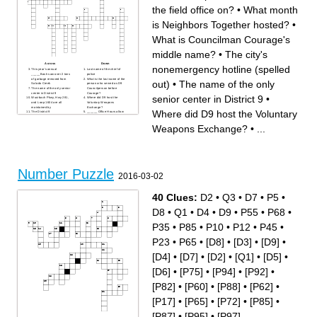
the field office on?
•
What month
is Neighbors Together hosted?
•
What is Councilman Courage's
middle name?
•
The city's
Across
Down
nonemergency hotline (spelled
This year's annual
Last name of the chief of
_____Bash saw over 2 tons
police
of garbage removed from
What is the last name of the
out)
•
The name of the only
Salado Creek
person who served as D9
The name of the only senior
Councilperson before
center in District 9
Courage?
senior center in District 9
•
Wurzbach Pkwy, Hwy 281,
Where did D9 host the
and Loop 1604 are all
Voluntary Weapons
maintained by
Exchange?
Where did D9 host the Voluntary
The District 9
______ Office Hours allow
_______Budget allowed
constituents to meet with CM
residents to submit and vote
at different locations with no
Weapons Exchange?
•
...
for community projects
appointment
The library that typically has
What road is the field office
the largest voter turnout in D9
on?
What branch of the military
did Courage serve in?
The city's nonemergency
hotline (spelled out)
How many airports does D9
have?
Number Puzzle
Most of D9 is over the
2016-03-02
Edwards Aquifer ____ zone,
which requires special
permitting and increases the
cost of some construction
projects
40 Clues:
D2
•
Q3
•
D7
•
P5
•
What is Councilman
Courage's middle name?
What month is Neighbors
D8
•
Q1
•
D4
•
D9
•
P55
•
P68
•
Together hosted?
P35
•
P85
•
P10
•
P12
•
P45
•
P23
•
P65
•
[D8]
•
[D3]
•
[D9]
•
[D4]
•
[D7]
•
[D2]
•
[Q1]
•
[D5]
•
[D6]
•
[P75]
•
[P94]
•
[P92]
•
[P82]
•
[P60]
•
[P88]
•
[P62]
•
[P17]
•
[P65]
•
[P72]
•
[P85]
•
[P87]
•
[P95]
•
[P97]