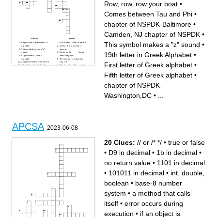
Row, row, row your boat
•
Comes between Tau and Phi
•
chapter of NSPDK-Baltimore
•
Camden, NJ chapter of NSPDK
•
Across
Down
This symbol makes a "z" sound
•
begins with the last letter of
First letter of Greek alphabet
alphabet
symbol that looks like a
This symbol makes a "z"
triangle-
19th letter in Greek Alphabet
•
sound
Sorors go to______chapter
Eighth letter of Greek
when they die-
alphabet
This chapter is in Atlantic
chapter of NSPDK-Baltimore
City, NJ
First letter of Greek alphabet
•
19th letter in Greek Alphabet
Chapter where Dean Leslie
Camden, NJ chapter of
pledged- Beta ___
NSPDK
Fifth letter of Greek alphabet
Fifth letter of Greek alphabet
•
D9 Blue & Gold Sorority
Our chapter Alpha ____
Rhymes with Phi & Psi
chapter of NSPDK-
D9 fraternal organization-
Washington,DC
chapter of NSPDK-
_____Alpha Psi
Math Term 3.14
Row, row, row your boat
Comes between Tau and Phi
New
Washington,DC
•
...
P in NSPDK
APCSA
2023-06-08
20 Clues:
// or /* */
•
true or false
•
D9 in decimal
•
1b in decimal
•
no return value
•
1101 in decimal
•
101011 in decimal
•
int, double,
boolean
•
base-8 number
system
•
a method that calls
itself
•
error occurs during
execution
•
if an object is