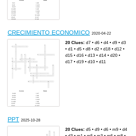
Across
Down
d1
d6
d5
d13
d17
d12
d20
d9
d18
d10
d19
d11
d15
d16
d2
d7
d14
d4
d3
d8
CRECIMIENTO ECONOMICO
2020-04-22
20 Clues:
d7
•
d6
•
d4
•
d9
•
d3
•
d1
•
d5
•
d8
•
d2
•
d18
•
d12
•
d15
•
d16
•
d13
•
d14
•
d20
•
d17
•
d19
•
d10
•
d11
Across
Down
d18
d7
d15
d6
d13
d4
d14
d12
d20
d9
d3
d16
d1
d17
d10
d19
d11
d5
d8
d2
PPT
2025-10-28
20 Clues:
d5
•
d9
•
d6
•
m9
•
d4
•
d3
•
m1
•
m5
•
m3
•
m6
•
m8
•