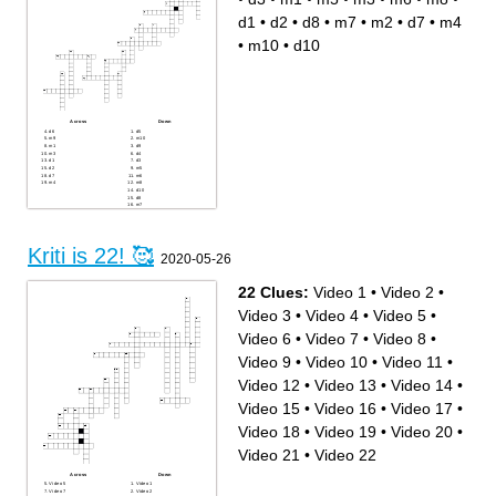
d1
•
d2
•
d8
•
m7
•
m2
•
d7
•
m4
•
m10
•
d10
Across
Down
d6
d5
m9
m10
m1
d9
m3
d4
d1
d3
d2
m5
d7
m6
m4
m8
d10
d8
m7
m2
Kriti is 22! 🥰
2020-05-26
22 Clues:
Video 1
•
Video 2
•
Video 3
•
Video 4
•
Video 5
•
Video 6
•
Video 7
•
Video 8
•
Video 9
•
Video 10
•
Video 11
•
Video 12
•
Video 13
•
Video 14
•
Video 15
•
Video 16
•
Video 17
•
Video 18
•
Video 19
•
Video 20
•
Video 21
•
Video 22
Across
Down
Video 5
Video 1
Video 7
Video 2