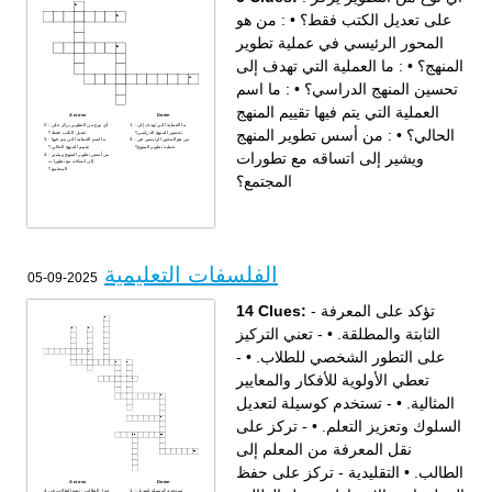
: من هو
•
على تعديل الكتب فقط؟
المحور الرئيسي في عملية تطوير
: ما العملية التي تهدف إلى
•
المنهج؟
: ما اسم
•
تحسين المنهج الدراسي؟
العملية التي يتم فيها تقييم المنهج
Across
Down
: ما العملية التي تهدف إلى
: أي نوع من التطوير يركز على
: من أسس تطوير المنهج
•
الحالي؟
تحسين المنهج الدراسي؟
تعديل الكتب فقط؟
: من هو المحور الرئيسي في
: ما اسم العملية التي يتم فيها
عملية تطوير المنهج؟
تقييم المنهج الحالي؟
ويشير إلى اتساقه مع تطورات
: من أسس تطوير المنهج ويشير
إلى اتساقه مع تطورات
المجتمع؟
المجتمع؟
الفلسفات التعليمية
2025-09-05
14 Clues:
- تؤكد على المعرفة
- تعني التركيز
•
الثابتة والمطلقة.
-
•
على التطور الشخصي للطلاب.
تعطي الأولوية للأفكار والمعايير
- تستخدم كوسيلة لتعديل
•
المثالية.
- تركز على
•
السلوك وتعزيز التعلم.
نقل المعرفة من المعلم إلى
التقليدية - تركز على حفظ
•
الطالب.
Across
Down
- تستخدم كوسيلة لتعديل
حول الطالب - تضع الطالب في