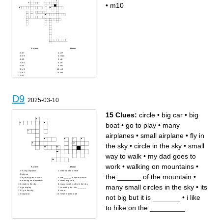
•
m10
Across
Down
d7
m7
m9
m10
d5
d8
m8
d9
d4
m1
m3
m5
m2
m6
d3
d1
m4
d2
d6
D9
2025-03-10
15 Clues:
circle
•
big car
•
big
boat
•
go to play
•
many
airplanes
•
small airplane
•
fly in
the sky
•
circle in the sky
•
small
way to walk
•
my dad goes to
work
•
walking on mountains
•
Across
Down
many airplanes
i like to hike on the
big car
_________
the ______ of the mountain
•
my dad goes to work
the ______ of the mountain
walking on mountains
small airplane
circle in the sky
many small circles in the sky
many small circles in the sky
•
its
go to play
its not big but it is _______
fly in the sky
circle
big boat
small way to walk
not big but it is _______
•
i like
to hike on the _________