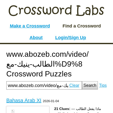
Make a Crossword
Find a Crossword
About
Login/Sign Up
www.abozeb.com/video/
الطالب-ينيك-مع%D9%8
Crossword Puzzles
Clear
Search
Tips
Bahasa Arab XI
2026-01-04
21 Clues:
— ماذا يفعل الطالب