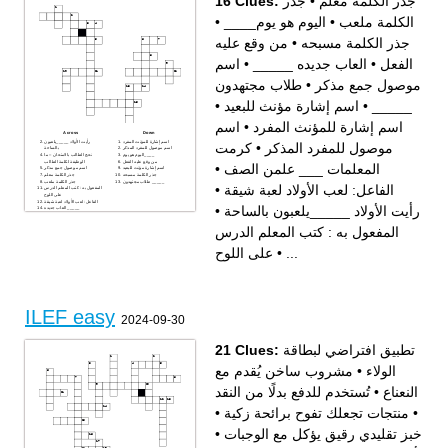
16 Clues:
جذر
•
جذر الكلمة معلم
•
اليوم هو يوم____
•
الكلمة ملعب
من وقع عليه
•
جذر الكلمة مسبحه
اسم
•
العاب جديده _____
•
الفعل
طلاب مجتهدون
•
موصول جمع مذكر
•
اسم إشارة مؤنث للبعيد
•
_____
اسم
•
اسم إشارة للمؤنث المفرد
Across
Down
اسم إشارة للمؤنث المفرد
رأيت الأولاد _____يلعبون
كرمت
•
موصول للمفرد المذكر
اسم موصول للمفرد المذكر
بالساحة
اليوم هو يوم____
نحج الطالب بالامتحان – ما
من وقع عليه الفعل
الوظيفة لكلمة الطالب
•
المعلمات ___ علمن الصف
اسم إشارة مؤنث للبعيد
اسم موصول جمع مذكر
جذر الكلمة مسبحه
جذر الكلمة معلم
طلاب مجتهدون _____
جذر الكلمة ملعب
•
الفاعل: لعب الأولاد لعبة شيقة
المفعول به : كتب المعلم الدرس
على اللوح
الفاعل: لعب الأولاد لعبة شيقة
•
رأيت الأولاد _____يلعبون بالساحة
العاب جديده _____
كرمت المعلمات ___ علمن
الصف
المفعول به : كتب المعلم الدرس
على اللوح
•
...
ILEF easy
2024-09-30
21 Clues:
تطبيق افتراضي لبطاقة
مشروب ساخن يُقدم مع
•
الولاء
تُستخدم للدفع بدلًا من النقد
•
النعناع
•
منتجات تجعلك تفوح برائحة زكية
•
•
خبز تقليدي رقيق يؤكل مع الوجبات