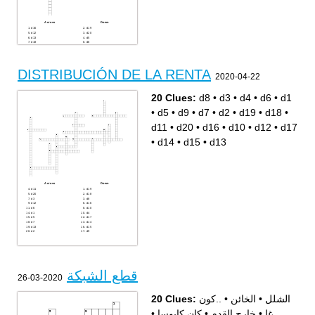
Across
Down
d16
d19
d12
d20
d13
d5
d18
d6
d1
d2
d10
d17
d3
d8
d14
d15
d4
d11
DISTRIBUCIÓN DE LA RENTA
d9
2020-04-22
d7
20 Clues:
d8
•
d3
•
d4
•
d6
•
d1
•
d5
•
d9
•
d7
•
d2
•
d19
•
d18
•
d11
•
d20
•
d16
•
d10
•
d12
•
d17
•
d14
•
d15
•
d13
Across
Down
d11
d19
d20
d18
d3
d8
d12
d16
d6
d10
d1
d4
d5
d17
d7
d14
d13
d15
d2
d9
قطع الشبكة
2020-03-26
20 Clues:
..كون
•
الخائن
•
الشلل
•
كان كابوسا
•
خارج القدم
•
غا