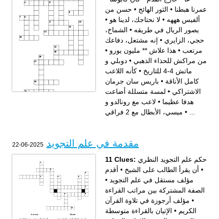
حسن من
•
الثور الهائج
•
عمرنا هبطنا
•
لا نحتاجك، لدينا هو
•
ألفيس هههه
الشماخ،
•
يصور الريال في طريقه
إنه مشتعل، دفاعك
•
حجي، الزايري
•
هذا علاش ** مليون يورو
•
مرتعب
دوبلي و
•
من مراكش للحذاء الذهبي
كأنه اللاعب
•
ماتش 4-4 للتاريخ
باريس سان جرمان
•
كامل الأناقة
لمسة متسللة أضاعت
•
الاشتراكي
لاعب مع رونالدو و
•
هدفا عظيما
Across
Down
عمرنا هبطنا
الفرقة و الحارس: مع بعض
دوبلي و ماتش 4-4 للتاريخ
عقدة، و مفرقين فريسة
ميسي، الأبطال مع 2 فراقي
•
...
حسن من ألفيس هههه
خارج القدم
لا نحتاجك، لدينا هو
كان كابوسا
باريس سان جرمان الاشتراكي
كأنه اللاعب كامل الأناقة
إنه مشتعل، دفاعك مرتعب
لمسة متسللة أضاعت هدفا
الثور الهائج
عظيما
هذا علاش ** مليون يورو
يصور الريال في طريقه
من مراكش للحذاء الذهبي
الخائن
الشماخ، حجي، الزايري
الشلل
مقدمة في علم التجويد
لاعب مع رونالدو و ميسي،
2025-06-22
الأبطال مع 2 فراقي
..كون غا
11 Clues:
حكم علم التجويد النظري
أقدم
•
أن يقرأ الطالب على الشيخ
•
•
مؤلف مستقل في علم التجويد
الصفة المشتركة بين مراتب القراءة
مؤلف أرجوزة في تلاوة القرآن
•
الإتيان بالقراءة متوسطة
•
الكريم
Across
Down
أن يلم بأحكام التجويد النظرية
القراءة السريعة من غير إخلال