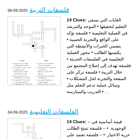
فلسفات التربية
2025-09-06
14 Clues:
الغايات التي يسعى
الموجه والمرشد
•
التعليم لتحقيقها
فلسفة تؤكد
•
في العملية التعليمية
•
على الواقع والتجربة الحسية
يتضمن الخبرات والأنشطة التي
محور العملية
•
يكتسبها الطالب
•
التعليمية في الفلسفات الحديثة
Across
Down
فلسفة تؤكد على حرية الفرد
فلسفة تركز على المعرفة
فلسفة تهدف إلى إصلاح المجتمع من
ومسؤوليته عن قراراته
الأساسية والمواد التقليدية
فلسفة تهدف إلى إصلاح المجتمع
وسائل عملية تدعم التعلم مثل
من خلال التربية
التدريب والممارسة
فلسفة تركز على
•
خلال التربية
الغايات التي يسعى التعليم
فلسفة تركز على المنفعة
لتحقيقها
والتجربة لحل المشكلات
يتضمن الخبرات والأنشطة التي
عملية قياس وتقويم تعلم
•
المنفعة والتجربة لحل المشكلات
يكتسبها الطالب
الطالب ومدى تحقيق الأهداف
محور العملية التعليمية في
فلسفة ترى أن التعلم هو تغير
الفلسفات الحديثة
في السلوك نتيجة للتدريب
وسائل عملية تدعم التعلم مثل
فلسفة تركز على القيم المطلقة
فلسفة تؤكد على الواقع والتجربة
والحقيقة المطلقة
الحسية
الموجه والمرشد في العملية
التدريب والممارسة
•
...
التعليمية
الطريقة التي يستخدمها المعلم
في إيصال المعرفة
الفلسفات التعليمية
2025-09-04
14 Clues:
– قيمة أساسية في
– فلسفة تمنح الطالب
•
الوجودية.
– فلسفة تعتمد على
•
حرية الاختيار.