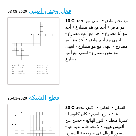
فعل وجد و انتهى
2020-08-03
10 Clues:
انتهى مع
•
مع نحن ماض
أجد
•
أجد مع هم مضارع
•
هو ماض
•
أجد مع أنتِ مضارع
•
مع أنا مضارع
أجد مع أنتم
•
انتهى مع أنتم ماض
انتهى
•
انتهى مع هو مضارع
•
مضارع
انتهى مع أنتِ
•
مع نحن مضارع
مضارع
Across
Down
انتهى مع أنتِ مضارع
انتهى مع أنتم ماض
أجد مع أنتِ مضارع
أجد مع هم مضارع
انتهى مع هو ماض
مع نحن ماض
أجد مع أنتم مضارع
أجد مع أنا مضارع
انتهى مع هو مضارع
انتهى مع نحن مضارع
قطع الشبكة
2020-03-26
20 Clues:
..كون
•
الخائن
•
الشلل
•
كان كابوسا
•
خارج القدم
•
غا
حسن من
•
الثور الهائج
•
عمرنا هبطنا
•
لا نحتاجك، لدينا هو
•
ألفيس هههه
الشماخ،
•
يصور الريال في طريقه