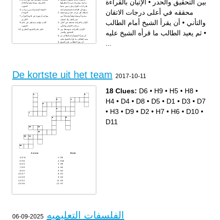
الإتيان بالقراءة
•
بين التحقيق والحدر
دراسة ومعرفة ثم يبدأ بتطبيقها
بالحروف ومخارجها وأحكام
على آيات القرآن فإن نسي شيئا
التجويد
رجع إلى القاعدة فصحح قراءته
الصفة المشتركة بين مراتب
محققه في أعلى درجات الاتقان
إعطاء كل حرف حقه ومستحقه
القراءة
مخرجاً وصفةً وقفاً وابتداءاً من
مؤلف أرجوزة في تلاوة القرآن
غير تكلف ولا تعسف
الكريم
أن يقرأ الشيخ أمام الطالب
•
والتأني
الإتيان بالقراءة محققه في أعلى
أقدم مؤلف مستقل في علم
درجات الاتقان والتأني
التجويد
الإتيان بالقراءة متوسطة بين
حكم علم التجويد النظري
ثم يعيد الطالب ما قرأه الشيخ عليه
•
التحقيق والحدر
أن يقرأ الشيخ أمام الطالب ثم
يعيد الطالب ما قرأه الشيخ عليه
...
أن يقرأ الطالب على الشيخ
De kortste uit het team
2017-10-11
18 Clues:
D6
•
H9
•
H5
•
H8
•
H4
•
D4
•
D8
•
D5
•
D1
•
D3
•
D7
•
H3
•
D9
•
D2
•
H7
•
H6
•
D10
•
D11
Across
Down
D11
D6
H8
D10
D4
H9
D8
H5
D5
H4
D7
D1
D9
D3
D2
H3
H6
H7
الفلسفات التعليميه
2025-09-06