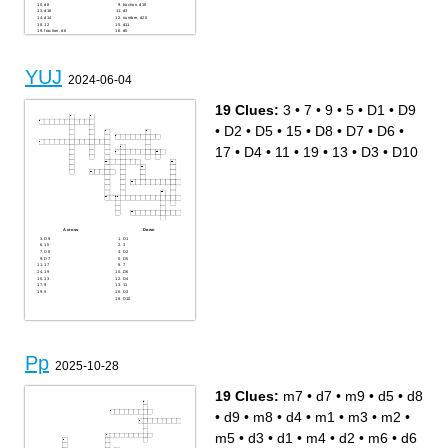
d8
fraction, d18
d16
d3
d14
number, d20
12
d11
fraction, d6
d5
d1
percent, d7
YUJ
2024-06-04
19 Clues:
3
•
7
•
9
•
5
•
D1
•
D9
•
D2
•
D5
•
15
•
D8
•
D7
•
D6
•
17
•
D4
•
11
•
19
•
13
•
D3
•
D10
Across
Down
D9
D1
15
3
D8
D2
D7
D5
17
7
19
D6
13
D4
9
11
5
D3
D10
Pp
2025-10-28
19 Clues:
m7
•
d7
•
m9
•
d5
•
d8
•
d9
•
m8
•
d4
•
m1
•
m3
•
m2
•
m5
•
d3
•
d1
•
m4
•
d2
•
m6
•
d6