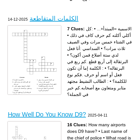
الكلمات المتقاطعة
2025-12-14
7 Clues:
:كل
•
الاسمية =المبتدأ+...
•
أكلي أكلته كم حرف كاف في ذلك
في الشتاء خمس مرات وفي الصيف
السداسي :أنا فعل
•
ثلاث مرات؟
•
لدي ستة أضلاع فمن أكون؟
البرتقالة إلى أربع قطع .كم ربع في
: الكلمة إما أن تكون
•
البرتقاله؟
فعل أو اسم أو حرف .فكم نوع
Across
Down
: الطالب النشيط مجتهد
•
للكلمة؟
في الشتاء خمس مرات وفي
الاسمية =المبتدأ+...
الصيف ثلاث مرات؟
:كل أكلي أكلته كم حرف كاف
: الكلمة إما أن تكون فعل أو اسم
في ذلك
مثابر ومتعاون مع أصحابه.كم خبر
أو حرف .فكم نوع للكلمة؟
: الطالب النشيط مجتهد مثابر
السداسي :أنا فعل لدي ستة
ومتعاون مع أصحابه.كم خبر في
أضلاع فمن أكون؟
الجملة؟
البرتقالة إلى أربع قطع .كم ربع
في الجملة؟
في البرتقاله؟
How Well Do You Know D9?
2025-04-11
16 Clues:
How many airports
does D9 have?
•
Last name of
the chief of police
•
What road is