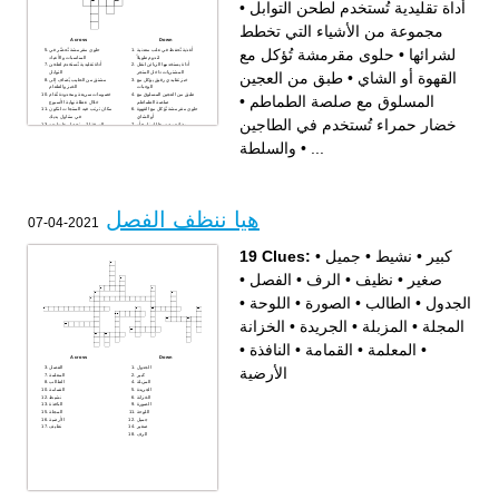
•
أداة تقليدية تُستخدم لطحن التوابل
مجموعة من الأشياء التي تخطط
Across
Down
حلوى مقرمشة تُؤكل مع
•
لشرائها
أغذية تُحفظ في علب معدنية
حلوى مقرمشة تُحضّر في
لتدوم طويلاً
المناسبات والأعياد
أداة يستخدمها الزبائن لنقل
أداة تقليدية تُستخدم لطحن
طبق من العجين
•
القهوة أو الشاي
المشتريات داخل المتجر
التوابل
خبز تقليدي رقيق يؤكل مع
مشتق من الحليب يُضاف إلى
الوجبات
الخبز والطعام
طبق من العجين المسلوق مع
خصومات سريعة ومحدودة تُقام
•
المسلوق مع صلصة الطماطم
صلصة الطماطم
خلال عطلة نهاية الأسبوع
حلوى مقرمشة تُؤكل مع القهوة
مكان ترتب فيه المنتجات لتكون
أو الشاي
في متناول يديك
خضار حمراء تُستخدم في الطاجين
بضائع مصدرها المزارع أو
الورقة التي تحصل عليها بعد
المصانع المحلية
إتمام عملية الدفع
تطبيق افتراضي لبطاقة الولاء
تحصل عليها مع كل عملية شراء،
والسلطة
•
...
منتجات تجعلك تفوح برائحة زكية
وتمنحك مكافآت
تُستخدم للدفع بدلًا من النقد
خضار حمراء تُستخدم في
مشروب ساخن يُقدم مع النعناع
الطاجين والسلطة
المكان الذي تُحفظ فيه المنتجات
خضار ذات رائحة قوية تُضاف إلى
قبل عرضها في المتجر
الأطباق
مجموعة من الأشياء التي تخطط
لشرائها
هيا ننظف الفصل
2021-04-07
19 Clues:
•
جميل
•
نشيط
•
کبير
•
الفصل
•
الرف
•
نظيف
•
صغير
•
اللوحة
•
الصورة
•
الطالب
•
الجدول
الخزانة
•
الجريدة
•
المزبلة
•
المجلة
•
النافذة
•
القمامة
•
المعلمة
•
Across
Down
الأرضية
الجدول
الفصل
کبير
المعلمة
المزبلة
الطالب
الجريدة
القمامة
الخزانة
نشيط
الصورة
النافذة
اللوحة
المجلة
جميل
الأرضية
صغير
نظيف
الرف