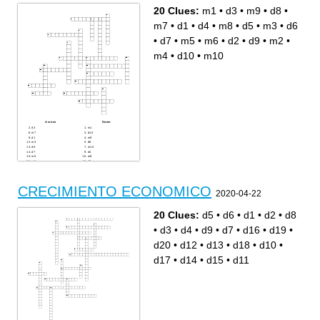
20 Clues:
m1
•
d3
•
m9
•
d8
•
m7
•
d1
•
d4
•
m8
•
d5
•
m3
•
d6
•
d7
•
m5
•
m6
•
d2
•
d9
•
m2
•
m4
•
d10
•
m10
Across
Down
d3
m1
m7
d10
d1
m9
m3
d8
d6
m10
d7
d4
m5
m8
m6
d5
d9
d2
m2
m4
CRECIMIENTO ECONOMICO
2020-04-22
20 Clues:
d5
•
d6
•
d1
•
d2
•
d8
•
d3
•
d4
•
d9
•
d7
•
d16
•
d19
•
d20
•
d12
•
d13
•
d18
•
d10
•
d17
•
d14
•
d15
•
d11