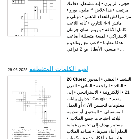
إنه مشتعل، دفاعك
•
حجي، الزايري
•
هذا علاش ** مليون يورو
•
مرتعب
دوبلي و
•
من مراكش للحذاء الذهبي
كأنه اللاعب
•
ماتش 4-4 للتاريخ
باريس سان جرمان
•
كامل الأناقة
لمسة متسللة أضاعت
•
الاشتراكي
لاعب مع رونالدو و
•
هدفا عظيما
Across
Down
عمرنا هبطنا
الفرقة و الحارس: مع بعض
دوبلي و ماتش 4-4 للتاريخ
عقدة، و مفرقين فريسة
ميسي، الأبطال مع 2 فراقي
•
...
حسن من ألفيس هههه
خارج القدم
لا نحتاجك، لدينا هو
كان كابوسا
باريس سان جرمان الاشتراكي
كأنه اللاعب كامل الأناقة
إنه مشتعل، دفاعك مرتعب
لمسة متسللة أضاعت هدفا
الثور الهائج
عظيما
هذا علاش ** مليون يورو
يصور الريال في طريقه
من مراكش للحذاء الذهبي
الخائن
الشماخ، حجي، الزايري
الشلل
لعبة الكلمات المتقطعة
لاعب مع رونالدو و ميسي،
2025-06-29
الأبطال مع 2 فراقي
..كون غا
20 Clues:
المحور
•
الذهني
•
النشط
القرن
•
البنائي
•
الراجعة
•
الناقد
•
إلى
•
الاستراتيجي
•
الإلكترونية
•
21
"جداول بيانات Google"
•
يقدم
معلومات لتحسين الأداء أو العمل
المحتوى أو تقديمه
•
المستقبلي.
•
ليلائم احتياجات جميع الطلاب.
مستمر يهدف إلى تحسين عملية
Across
Down
تساعد الطلاب
•
التعلم أثناء سيرها.
من أعمال الطالب الرقمية التي
يقدم معلومات لتحسين الأداء أو
توثق تقدمه وإنجازاته.
العمل المستقبلي.
تحديد الأهداف ووضع الخطط
تحليل المعلومات وتقييمها لحل
على توليد أفكار جديدة وبكميات
لتحقيقها على المدى الطويل في
المشكلات واتخاذ القرارات.
المؤسسة التعليمية.
الإلكترونية