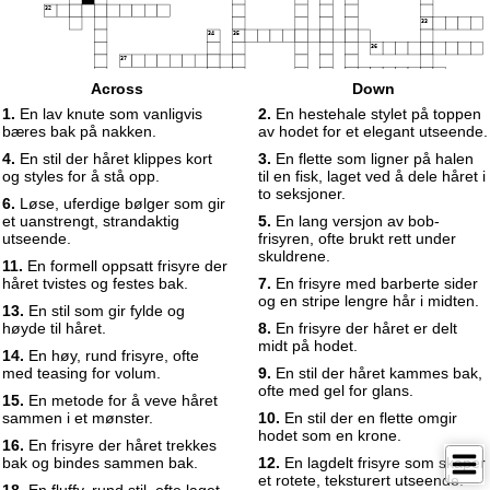
32
33
34
35
36
37
38
Across
Down
1.
En lav knute som vanligvis
2.
En hestehale stylet på toppen
bæres bak på nakken.
av hodet for et elegant utseende.
4.
En stil der håret klippes kort
3.
En flette som ligner på halen
og styles for å stå opp.
til en fisk, laget ved å dele håret i
to seksjoner.
6.
Løse, uferdige bølger som gir
et uanstrengt, strandaktig
5.
En lang versjon av bob-
utseende.
frisyren, ofte brukt rett under
skuldrene.
11.
En formell oppsatt frisyre der
håret tvistes og festes bak.
7.
En frisyre med barberte sider
og en stripe lengre hår i midten.
13.
En stil som gir fylde og
høyde til håret.
8.
En frisyre der håret er delt
midt på hodet.
14.
En høy, rund frisyre, ofte
med teasing for volum.
9.
En stil der håret kammes bak,
ofte med gel for glans.
15.
En metode for å veve håret
sammen i et mønster.
10.
En stil der en flette omgir
hodet som en krone.
16.
En frisyre der håret trekkes
bak og bindes sammen bak.
12.
En lagdelt frisyre som skaper
et rotete, teksturert utseende.
18.
En fluffy, rund stil, ofte laget