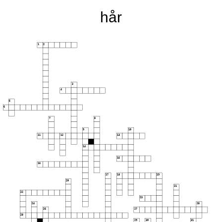
hår
1
2
3
4
5
6
7
8
9
10
11
12
13
14
15
16
17
18
19
20
21
22
23
24
25
26
27
28
29
30
31