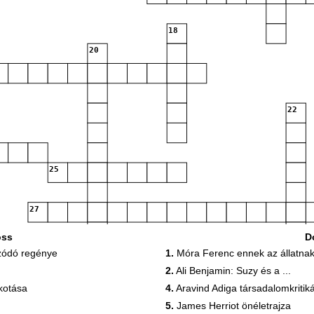
18
20
22
25
27
oss
D
28
29
szódó regénye
1.
Móra Ferenc ennek az állatnak s
2.
Ali Benjamin: Suzy és a ...
kotása
4.
Aravind Adiga társadalomkritik
32
5.
James Herriot önéletrajza