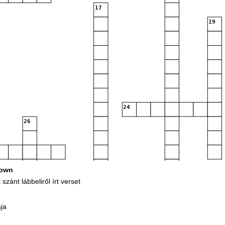
17
19
24
26
own
30
zánt lábbeliről írt verset
ája