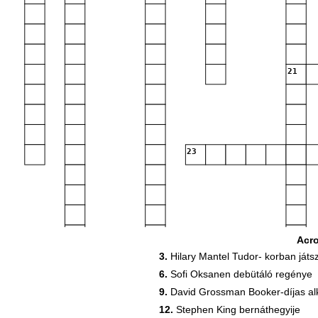
21
23
Acr
3.
Hilary Mantel Tudor- korban ját
6.
Sofi Oksanen debütáló regénye
9.
David Grossman Booker-díjas al
31
12.
Stephen King bernáthegyije