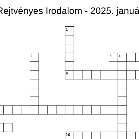
Rejtvényes Irodalom - 2025. januá
1
2
3
4
9
16