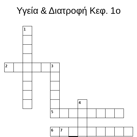
Υγεία & Διατροφή Κεφ. 1ο
1
2
3
4
5
6
7