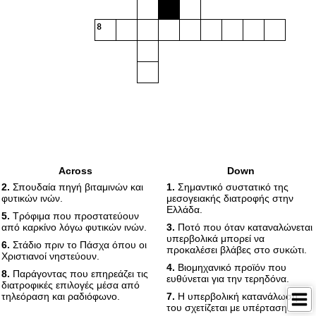
8
Across
Down
2.
Σπουδαία πηγή βιταμινών και
1.
Σημαντικό συστατικό της
φυτικών ινών.
μεσογειακής διατροφής στην
Ελλάδα.
5.
Τρόφιμα που προστατεύουν
από καρκίνο λόγω φυτικών ινών.
3.
Ποτό που όταν καταναλώνεται
υπερβολικά μπορεί να
6.
Στάδιο πριν το Πάσχα όπου οι
προκαλέσει βλάβες στο συκώτι.
Χριστιανοί νηστεύουν.
4.
Βιομηχανικό προϊόν που
8.
Παράγοντας που επηρεάζει τις
ευθύνεται για την τερηδόνα.
διατροφικές επιλογές μέσα από
τηλεόραση και ραδιόφωνο.
7.
Η υπερβολική κατανάλωσή
του σχετίζεται με υπέρταση.