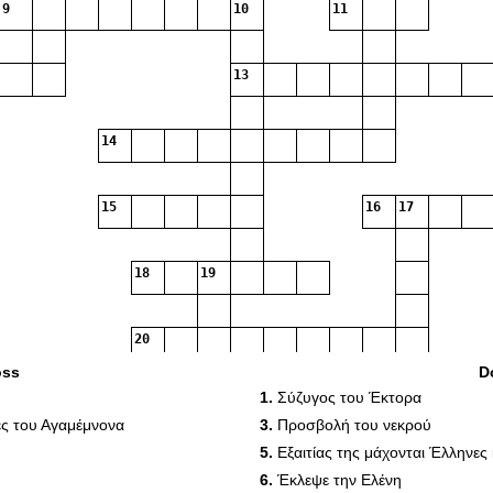
9
10
11
13
14
15
16
17
18
19
20
oss
D
1.
Σύζυγος του Έκτορα
21
ές του Αγαμέμνονα
3.
Προσβολή του νεκρού
5.
Εξαιτίας της μάχονται Έλληνες
6.
Έκλεψε την Ελένη