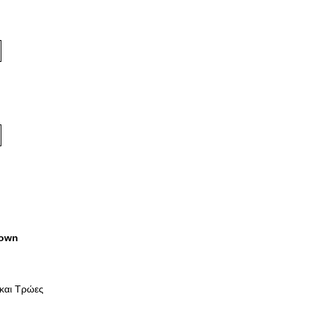
own
 και Τρώες