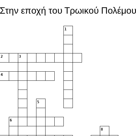
Στην εποχή του Τρωικού Πολέμο
1
2
3
4
5
6
8