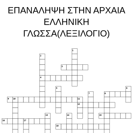
ΕΠΑΝΑΛΗΨΗ ΣΤΗΝ ΑΡΧΑΙΑ
ΕΛΛΗΝΙΚΗ
ΓΛΩΣΣΑ(ΛΕΞΙΛΟΓΙΟ)
1
2
3
4
5
6
7
8
9
10
11
12
13
14
15
16
17
18