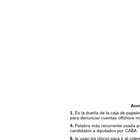
Acr
1.
Es la dueña de la caja de papele
para denunciar cuentas offshore n
4.
Palabra más recurrente usada po
candidatos a diputados por CABA
6.
la usan lxs chicxs para ir al col