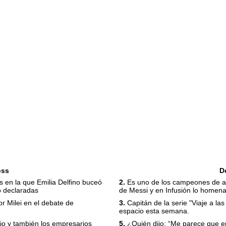
oss
D
s en la que Emilia Delfino buceó
2.
Es uno de los campeones de am
o declaradas
de Messi y en Infusión lo homen
r Milei en el debate de
3.
Capitán de la serie "Viaje a las
espacio esta semana.
egio y también los empresarios
5.
¿Quién dijo: “Me parece que en