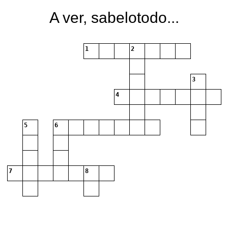
A ver, sabelotodo...
1
2
3
4
5
6
7
8