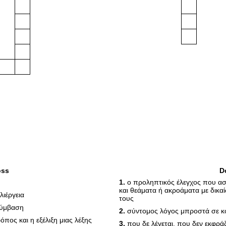
oss
D
1.
ο προληπτικός έλεγχος που ασκ
και θεάματα ή ακροάματα με δικ
λιέργεια
τους
σύμβαση
2.
σύντομος λόγος μπροστά σε κ
πος και η εξέλιξη μιας λέξης
3.
που δε λέγεται, που δεν εκφρά