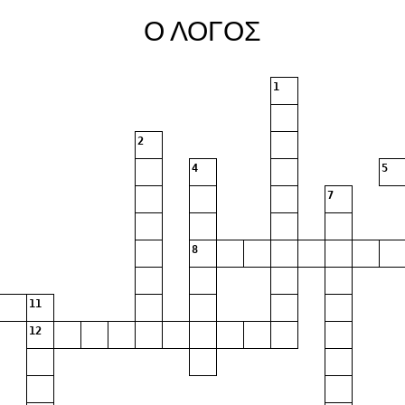
Ο ΛΟΓΟΣ
1
2
4
5
7
8
11
12