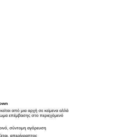
own
είται από μια αρχή σε κείμενα αλλά
αίωμα επέμβασης στο περιεχόμενό
οινό, σύντομη αγόρευση
ζεται, απερίγραπτος