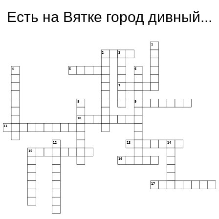
Есть на Вятке город дивный...
1
2
3
4
5
6
7
8
9
10
11
12
13
14
15
16
17