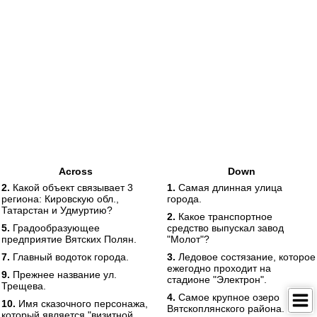
Across
Down
2.
Какой объект связывает 3
1.
Самая длинная улица
региона: Кировскую обл.,
города.
Татарстан и Удмуртию?
2.
Какое транспортное
5.
Градообразующее
средство выпускал завод
предприятие Вятских Полян.
"Молот"?
7.
Главный водоток города.
3.
Ледовое состязание, которое
ежегодно проходит на
9.
Прежнее название ул.
стадионе "Электрон".
Трещева.
4.
Самое крупное озеро
10.
Имя сказочного персонажа,
Вятскоплянского района.
который является "визитной