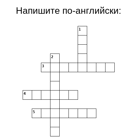
Напишите по-английски:
1
2
3
4
5