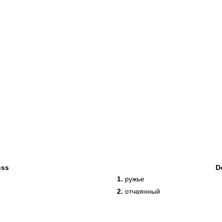
oss
D
1.
ружье
2.
отчаянный