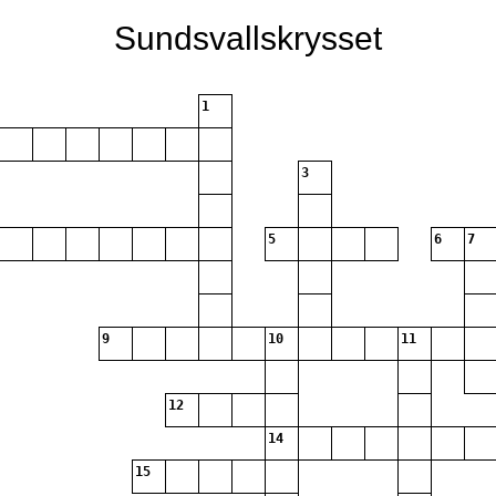
Sundsvallskrysset
1
3
5
6
7
9
10
11
12
14
15