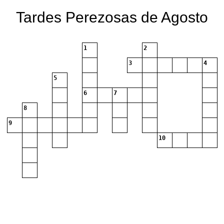
Tardes Perezosas de Agosto
1
2
3
4
5
6
7
8
9
10