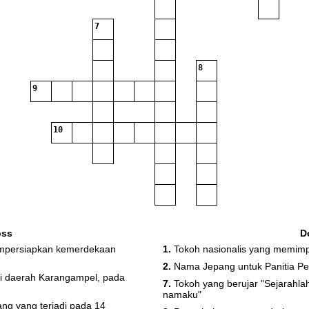
7
8
9
10
oss
D
empersiapkan kemerdekaan
1.
Tokoh nasionalis yang memim
2.
Nama Jepang untuk Panitia Pe
di daerah Karangampel, pada
7.
Tokoh yang berujar "Sejarahl
namaku"
g yang terjadi pada 14