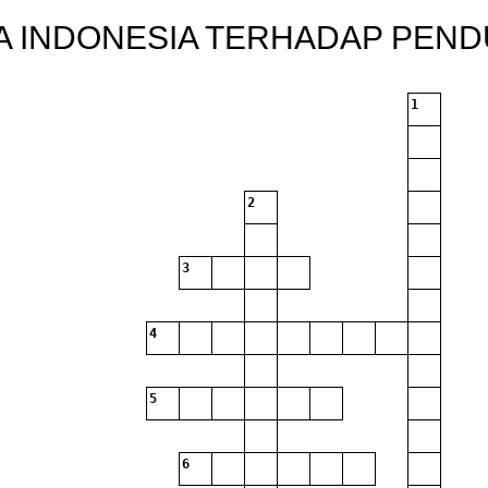
 INDONESIA TERHADAP PEN
1
2
3
4
5
6