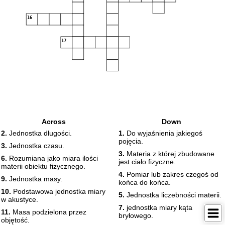
16
17
Across
Down
2.
Jednostka długości.
1.
Do wyjaśnienia jakiegoś
pojęcia.
3.
Jednostka czasu.
3.
Materia z której zbudowane
6.
Rozumiana jako miara ilości
jest ciało fizyczne.
materii obiektu fizycznego.
4.
Pomiar lub zakres czegoś od
9.
Jednostka masy.
końca do końca.
10.
Podstawowa jednostka miary
5.
Jednostka liczebności materii.
w akustyce.
7.
jednostka miary kąta
11.
Masa podzielona przez
bryłowego.
objętość.