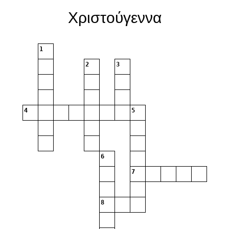
Χριστούγεννα
1
2
3
4
5
6
7
8