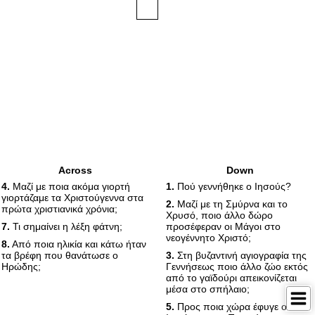
Across
Down
4.
Μαζί με ποια ακόμα γιορτή
1.
Πού γεννήθηκε ο Ιησούς?
γιορτάζαμε τα Χριστούγεννα στα
2.
Μαζί με τη Σμύρνα και το
πρώτα χριστιανικά χρόνια;
Χρυσό, ποιο άλλο δώρο
7.
Τι σημαίνει η λέξη φάτνη;
προσέφεραν οι Μάγοι στο
νεογέννητο Χριστό;
8.
Από ποια ηλικία και κάτω ήταν
τα βρέφη που θανάτωσε ο
3.
Στη βυζαντινή αγιογραφία της
Ηρώδης;
Γεννήσεως ποιο άλλο ζώο εκτός
από το γαϊδούρι απεικονίζεται
μέσα στο σπήλαιο;
5.
Προς ποια χώρα έφυγε ο