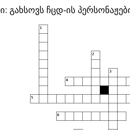
 გახსოვს ჩცდ-ის პერსონაჟებ
1
2
3
4
5
6