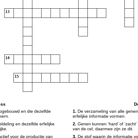
13
14
15
oss
D
opgebouwd en die dezelfde
1.
De verzameling van alle genen 
kern.
erfelijke informatie vormen.
ldeling en dezelfde erfelijke
2.
Genen kunnen ‘hard’ of ‘zacht’ 
jke.
van de cel; daarmee zijn ze dit.
actief voor de productie van
3.
De stof waarin de informatie vo