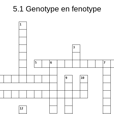
5.1 Genotype en fenotype
1
3
5
6
7
9
10
12