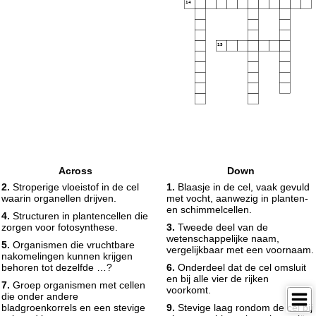
14
15
Across
Down
2.
Stroperige vloeistof in de cel
1.
Blaasje in de cel, vaak gevuld
waarin organellen drijven.
met vocht, aanwezig in planten-
en schimmelcellen.
4.
Structuren in plantencellen die
zorgen voor fotosynthese.
3.
Tweede deel van de
wetenschappelijke naam,
5.
Organismen die vruchtbare
vergelijkbaar met een voornaam.
nakomelingen kunnen krijgen
behoren tot dezelfde …?
6.
Onderdeel dat de cel omsluit
en bij alle vier de rijken
7.
Groep organismen met cellen
voorkomt.
die onder andere
bladgroenkorrels en een stevige
9.
Stevige laag rondom de cel bij