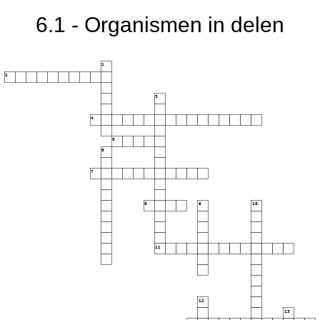
6.1 - Organismen in delen
1
2
3
4
5
6
7
8
9
10
11
12
13