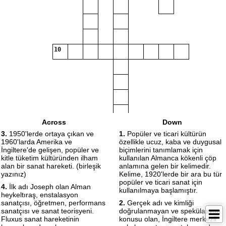
10
Across
Down
3.
1950'lerde ortaya çıkan ve
1.
Popüler ve ticari kültürün
1960'larda Amerika ve
özellikle ucuz, kaba ve duygusal
İngiltere'de gelişen, popüler ve
biçimlerini tanımlamak için
kitle tüketim kültüründen ilham
kullanılan Almanca kökenli çöp
alan bir sanat hareketi. (birleşik
anlamına gelen bir kelimedir.
yazınız)
Kelime, 1920'lerde bir ara bu tür
popüler ve ticari sanat için
4.
İlk adı Joseph olan Alman
kullanılmaya başlamıştır.
heykeltıraş, enstalasyon
sanatçısı, öğretmen, performans
2.
Gerçek adı ve kimliği
sanatçısı ve sanat teorisyeni.
doğrulanmayan ve spekülasyon
Fluxus sanat hareketinin
konusu olan, İngiltere merkezli