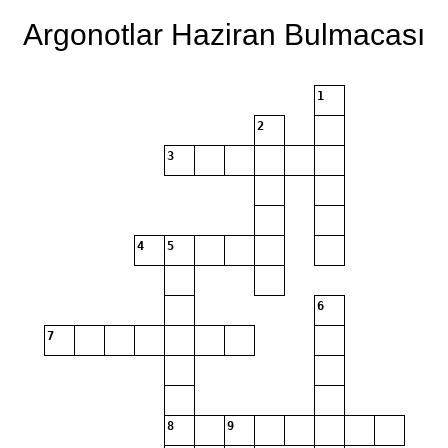
Argonotlar Haziran Bulmacası
1
2
3
4
5
6
7
8
9