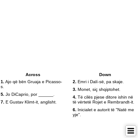
Across
Down
1.
Ajo që bën Gruaja e Picasso-
2.
Emri i Dalí-së, pa skaje.
s.
3.
Monet, siç shqiptohet.
5.
Jo DiCaprio, por ______.
4.
Të cilës pjese ditore ishin në
7.
E Gustav Klimt-it, anglisht.
të vërtetë Rojet e Rembrandt-it.
6.
Inicialet e autorit të "Natë me
yje".