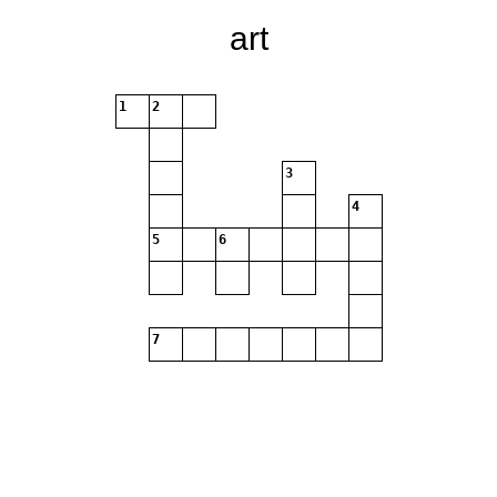
art
1
2
3
4
5
6
7