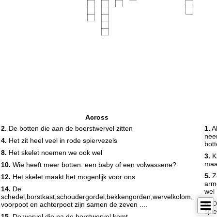
Across
2.
De botten die aan de boerstwervel zitten
1.
Al
neem
4.
Het zit heel veel in rode spiervezels
bot
8.
Het skelet noemen we ook wel
3.
Ka
maar
10.
Wie heeft meer botten: een baby of een volwassene?
5.
Z
12.
Het skelet maakt het mogenlijk voor ons
arm
14.
De
wel
schedel,borstkast,schoudergordel,bekkengorden,wervelkolom,
6.
D
voorpoot en achterpoot zijn samen de zeven ....
spi
15.
De wervel die na de borstwervel komt