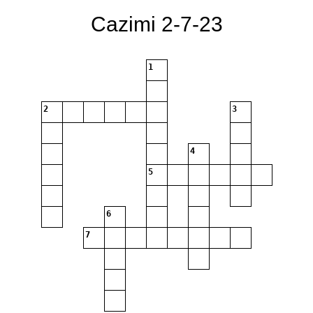
Cazimi 2-7-23
1
2
3
4
5
6
7