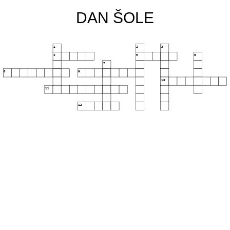
DAN ŠOLE
1
2
3
4
5
6
7
8
9
10
11
12