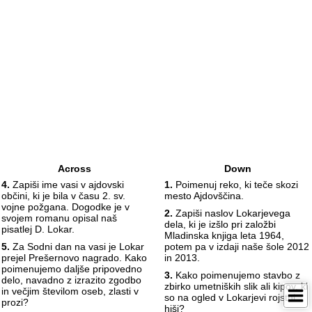
Across
Down
4.
Zapiši ime vasi v ajdovski
1.
Poimenuj reko, ki teče skozi
občini, ki je bila v času 2. sv.
mesto Ajdovščina.
vojne požgana. Dogodke je v
2.
Zapiši naslov Lokarjevega
svojem romanu opisal naš
dela, ki je izšlo pri založbi
pisatlej D. Lokar.
Mladinska knjiga leta 1964,
5.
Za Sodni dan na vasi je Lokar
potem pa v izdaji naše šole 2012
prejel Prešernovo nagrado. Kako
in 2013.
poimenujemo daljše pripovedno
3.
Kako poimenujemo stavbo z
delo, navadno z izrazito zgodbo
zbirko umetniških slik ali kipov, ki
in večjim številom oseb, zlasti v
so na ogled v Lokarjevi rojstni
prozi?
hiši?