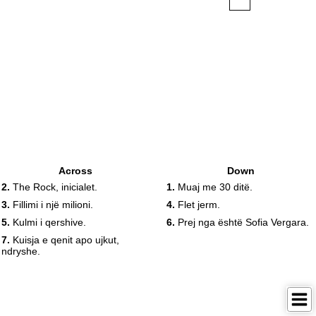
Across
Down
2.
The Rock, inicialet.
1.
Muaj me 30 ditë.
3.
Fillimi i një milioni.
4.
Flet jerm.
5.
Kulmi i qershive.
6.
Prej nga është Sofia Vergara.
7.
Kuisja e qenit apo ujkut,
ndryshe.