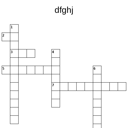
dfghj
1
2
3
4
5
6
7