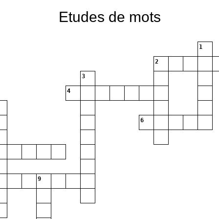
Etudes de mots
1
2
3
4
6
9