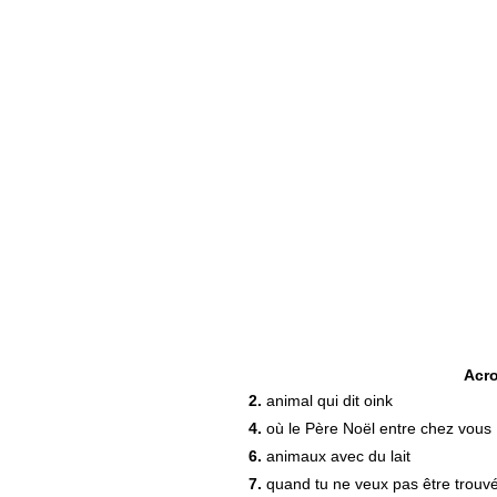
Acr
2.
animal qui dit oink
4.
où le Père Noël entre chez vous
6.
animaux avec du lait
7.
quand tu ne veux pas être trouv