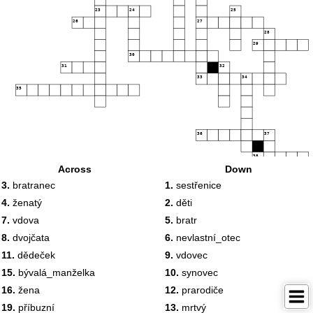
23
24
25
26
27
28
29
30
31
32
33
34
35
36
37
38
Across
Down
3.
bratranec
1.
sestřenice
4.
ženatý
2.
děti
7.
vdova
5.
bratr
8.
dvojčata
6.
nevlastní_otec
11.
dědeček
9.
vdovec
15.
bývalá_manželka
10.
synovec
16.
žena
12.
prarodiče
19.
příbuzní
13.
mrtvý