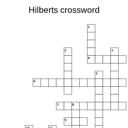
Hilberts crossword
1
2
3
4
5
6
7
8
9