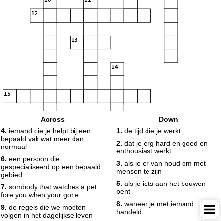
10
11
12
13
14
15
Across
Down
4.
iemand die je helpt bij een
1.
de tijd die je werkt
bepaald vak wat meer dan
2.
dat je erg hard en goed en
normaal
enthousiast werkt
6.
een persoon die
3.
als je er van houd om met
gespecialiseerd op een bepaald
mensen te zijn
gebied
5.
als je iets aan het bouwen
7.
sombody that watches a pet
bent
fore you when your gone
8.
waneer je met iemand
9.
de regels die we moeten
handeld
volgen in het dagelijkse leven