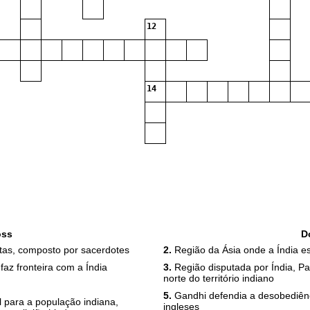
12
14
oss
D
tas, composto por sacerdotes
2.
Região da Ásia onde a Índia es
az fronteira com a Índia
3.
Região disputada por Índia, Pa
norte do território indiano
5.
Gandhi defendia a desobediênc
 para a população indiana,
ingleses