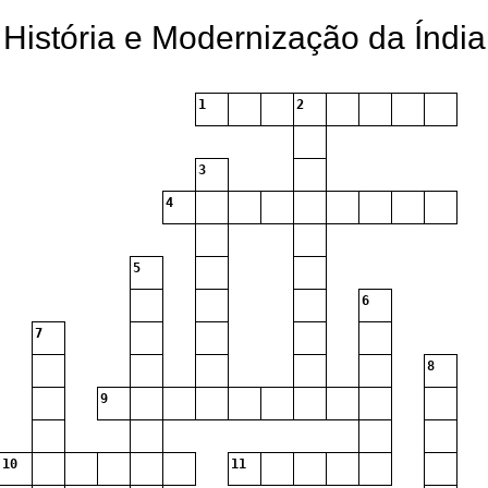
História e Modernização da Índia
1
2
3
4
5
6
7
8
9
10
11