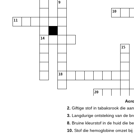
9
10
11
14
15
18
20
Acr
2.
Giftige stof in tabaksrook die a
3.
Langdurige ontsteking van de br
8.
Bruine kleurstof in de huid die b
10.
Stof die hemoglobine omzet bij 