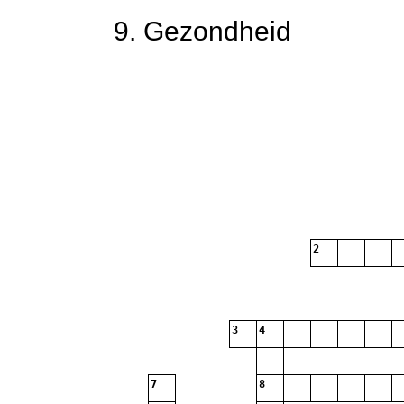
9. Gezondheid
2
3
4
7
8