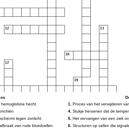
12
13
16
17
19
oss
D
an hemoglobine hecht.
1.
Proces van het verwijderen van 
21
onchiën.
4.
Stukje hersenen dat de tempera
22
eschermt tegen zonlicht.
5.
Het vervangen van een ziek o
afbraak van rode bloedcellen.
6.
Structuren op cellen die signa