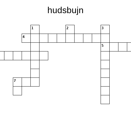
hudsbujn
1
2
3
4
5
7