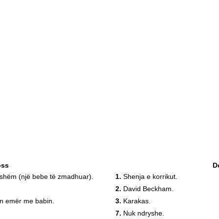
oss
D
tshëm (një bebe të zmadhuar).
1.
Shenja e korrikut.
2.
David Beckham.
jtin emër me babin.
3.
Karakas.
7.
Nuk ndryshe.