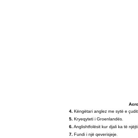
Acr
4.
Këngëtari anglez me sytë e çudi
5.
Kryeqyteti i Groenlandës.
6.
Anglishtfolësit kur djali ka të një
7.
Fundi i një qeverisjeje.