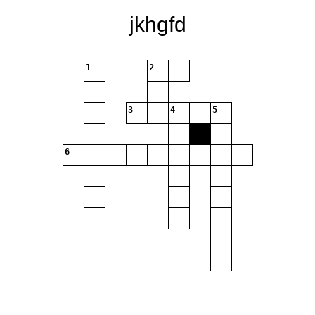
jkhgfd
1
2
3
4
5
6