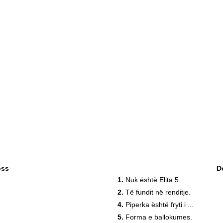
oss
D
1.
Nuk është Elita 5.
2.
Të fundit në renditje.
4.
Piperka është fryti i ...
5.
Forma e ballokumes.