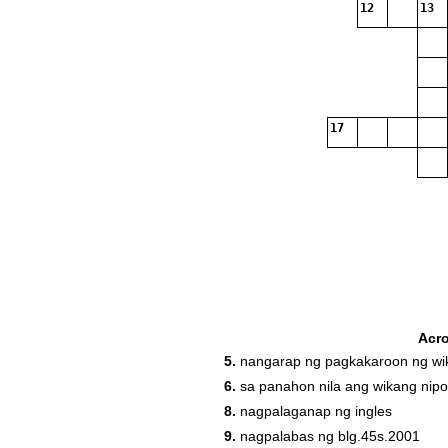
12
13
17
Acr
5.
nangarap ng pagkakaroon ng w
6.
sa panahon nila ang wikang nip
8.
nagpalaganap ng ingles
9.
nagpalabas ng blg.45s.2001