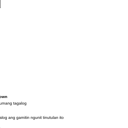
own
lumang tagalog
log ang gamitin ngunit tinutulan ito