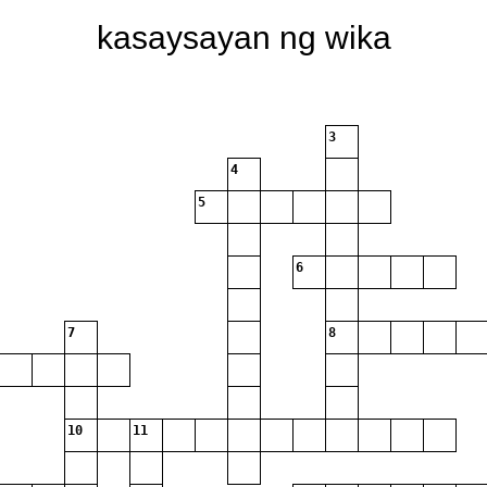
kasaysayan ng wika
3
4
5
6
7
8
10
11