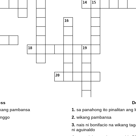
14
15
16
18
19
20
oss
D
ikang pambansa
1.
sa panahong ito pinalitan ang 
onggo
2.
wikang pambansa
3.
nais ni bonifacio na wikang taga
ni aguinaldo