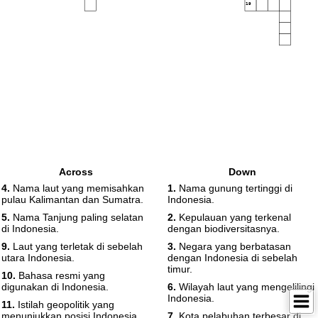
19
Across
Down
4.
Nama laut yang memisahkan
1.
Nama gunung tertinggi di
pulau Kalimantan dan Sumatra.
Indonesia.
5.
Nama Tanjung paling selatan
2.
Kepulauan yang terkenal
di Indonesia.
dengan biodiversitasnya.
9.
Laut yang terletak di sebelah
3.
Negara yang berbatasan
utara Indonesia.
dengan Indonesia di sebelah
timur.
10.
Bahasa resmi yang
digunakan di Indonesia.
6.
Wilayah laut yang mengelilingi
Indonesia.
11.
Istilah geopolitik yang
menunjukkan posisi Indonesia.
7.
Kota pelabuhan terbesar di