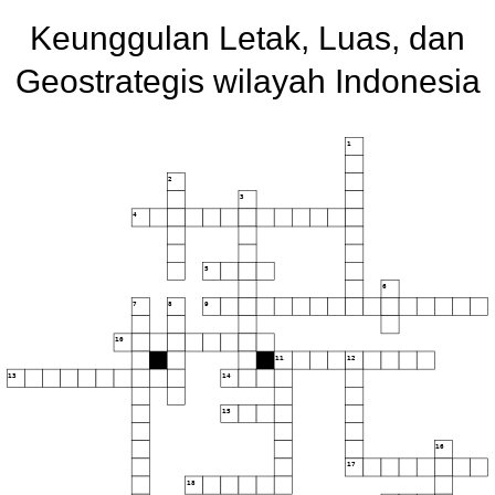
Keunggulan Letak, Luas, dan
Geostrategis wilayah Indonesia
1
2
3
4
5
6
7
8
9
10
11
12
13
14
15
16
17
18