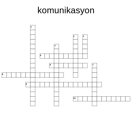
komunikasyon
1
2
3
4
5
6
7
8
9
10