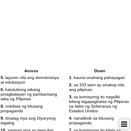
Across
Down
5.
layunin nila ang demokrasiya
1.
kauna-unahang pahayagan
at edukasyon
2.
sa 333 taon ay sinakop nila
6.
katutubong wikang
ang pilipinas
pinagbatayan ng pambansang
3.
sa komisyong ito nagsilbi
wika ng Pilipinas
bilang tagapagbatas ng Pilipinas
8.
nobilista ng kilusang
sa ilalim ng Soberanya ng
propaganda
Estados Unidos
9.
itinatag niya ang Diyaryong
4.
nanaliksik sa kilusang
tagalog
propaganda
10.
sagisag niya ay taga-ilog
7.
sa komisyong ito kilala sa