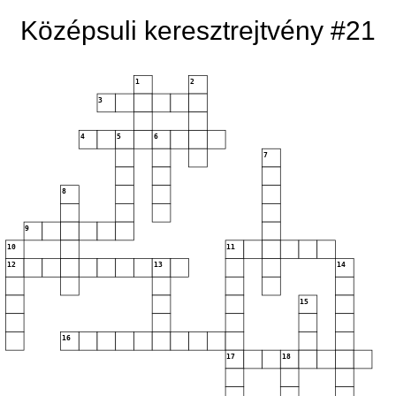
Középsuli keresztrejtvény #21
1
2
3
4
5
6
7
8
9
10
11
12
13
14
15
16
17
18