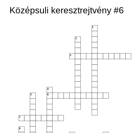
Középsuli keresztrejtvény #6
1
2
3
4
5
6
7
8