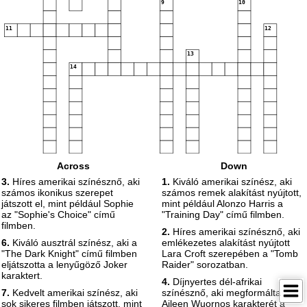
9
10
11
12
13
14
Across
Down
3.
Híres amerikai színésznő, aki
1.
Kiváló amerikai színész, aki
számos ikonikus szerepet
számos remek alakítást nyújtott,
játszott el, mint például Sophie
mint például Alonzo Harris a
az "Sophie's Choice" című
"Training Day" című filmben.
filmben.
2.
Híres amerikai színésznő, aki
6.
Kiváló ausztrál színész, aki a
emlékezetes alakítást nyújtott
"The Dark Knight" című filmben
Lara Croft szerepében a "Tomb
eljátszotta a lenyűgöző Joker
Raider" sorozatban.
karaktert.
4.
Díjnyertes dél-afrikai
7.
Kedvelt amerikai színész, aki
színésznő, aki megformálta
sok sikeres filmben játszott, mint
Aileen Wuornos karakterét a