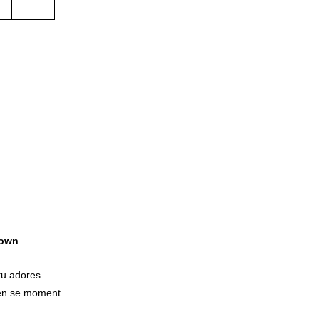
own
tu adores
 en se moment