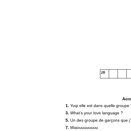
20
Acr
1.
Yuqi elle est dans quelle groupe 
3.
What’s your love language ?
5.
Un des groupe de garçons que j
7.
Miaouuuuuuuu