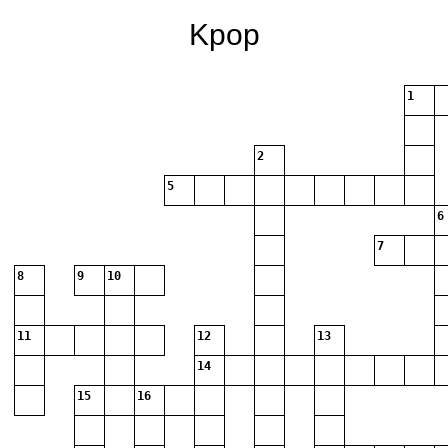
Kpop
1
2
5
6
7
8
9
10
11
12
13
14
15
16