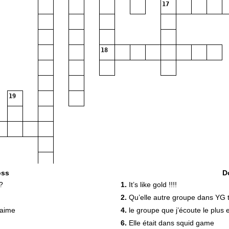
17
18
19
oss
D
?
1.
It’s like gold !!!!
2.
Qu’elle autre groupe dans YG 
’aime
4.
le groupe que j’écoute le plus
6.
Elle était dans squid game