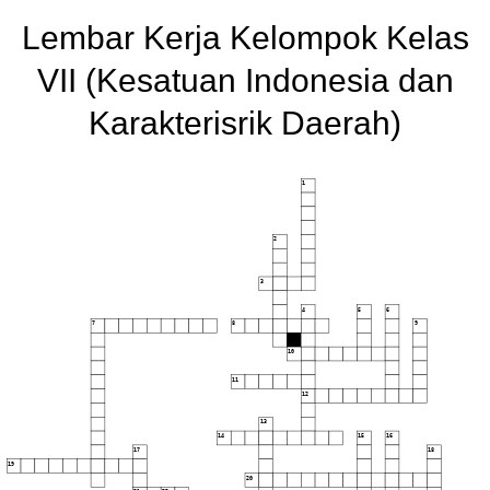
Lembar Kerja Kelompok Kelas
VII (Kesatuan Indonesia dan
Karakterisrik Daerah)
1
2
3
4
5
6
7
8
9
10
11
12
13
14
15
16
17
18
19
20