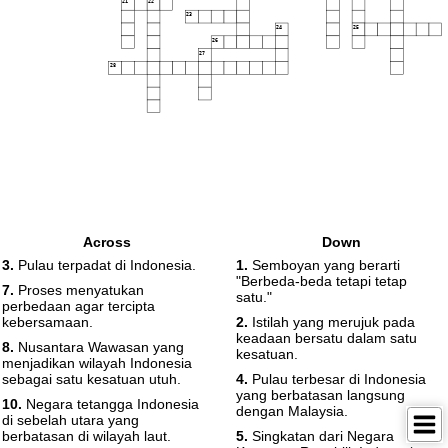
21
22
23
24
25
26
27
28
Across
Down
3.
Pulau terpadat di Indonesia.
1.
Semboyan yang berarti
"Berbeda-beda tetapi tetap
7.
Proses menyatukan
satu."
perbedaan agar tercipta
kebersamaan.
2.
Istilah yang merujuk pada
keadaan bersatu dalam satu
8.
Nusantara Wawasan yang
kesatuan.
menjadikan wilayah Indonesia
sebagai satu kesatuan utuh.
4.
Pulau terbesar di Indonesia
yang berbatasan langsung
10.
Negara tetangga Indonesia
dengan Malaysia.
di sebelah utara yang
berbatasan di wilayah laut.
5.
Singkatan dari Negara