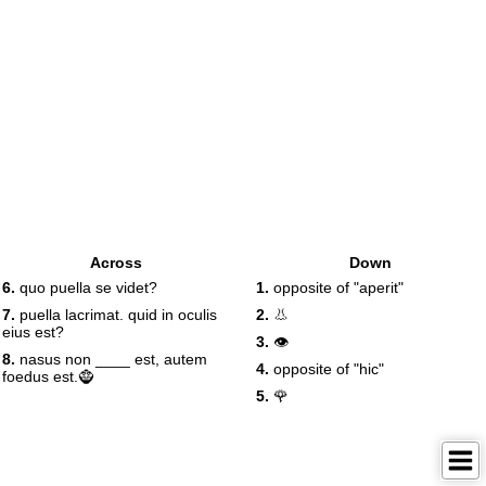
Across
Down
6.
quo puella se videt?
1.
opposite of "aperit"
7.
puella lacrimat. quid in oculis
2.
👃
eius est?
3.
👁️
8.
nasus non ____ est, autem
4.
opposite of "hic"
foedus est.🧌
5.
🌹