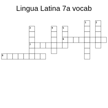
Lingua Latina 7a vocab
1
2
3
4
5
6
7
8