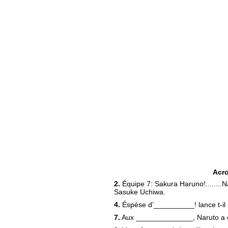
Acr
2.
Équipe 7: Sakura Haruno!........N
Sasuke Uchiwa.
4.
Éspèse d’__________! lance t-il a
7.
Aux ______________, Naruto a e