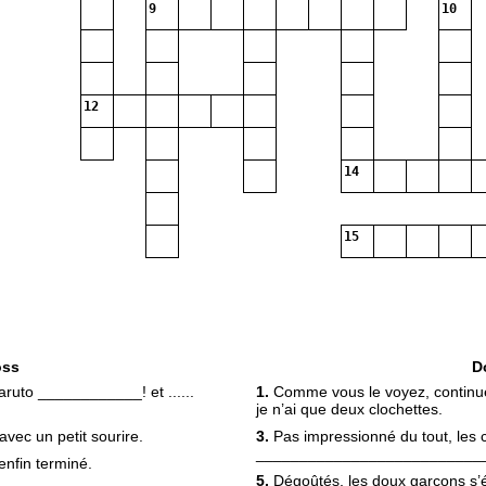
9
10
12
14
15
oss
D
aruto ____________! et ......
1.
Comme vous le voyez, contin
je n’ai que deux clochettes.
vec un petit sourire.
3.
Pas impressionné du tout, les 
__________________________
nfin terminé.
5.
Dégoûtés, les doux garçons s’é