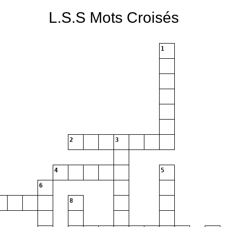
L.S.S Mots Croisés
1
2
3
4
5
6
8