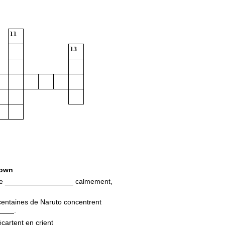
11
13
own
ue _________________ calmement,
centaines de Naruto concentrent
____.
cartent en crient