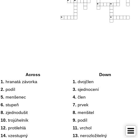
57
58
59
60
61
62
Across
Down
1.
hranatá závorka
1.
dvojčlen
2.
podíl
3.
sjednocení
5.
menšenec
4.
člen
6.
stupeň
7.
prvek
8.
zjednodušit
8.
menšitel
10.
trojúhelník
9.
podíl
12.
protilehlá
11.
vrchol
14.
vzestupný
13.
nerozložitelný