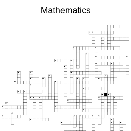
Mathematics
1
2
3
4
5
6
7
8
9
10
11
12
13
14
15
16
17
18
19
20
21
22
23
24
25
26
27
28
29
30
31
32
33
34
35
36
37
38
39
40
41
42
43
44
45
46
47
48
49
50
51
52
53
54
55
56