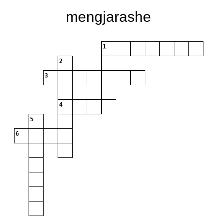
mengjarashe
1
2
3
4
5
6