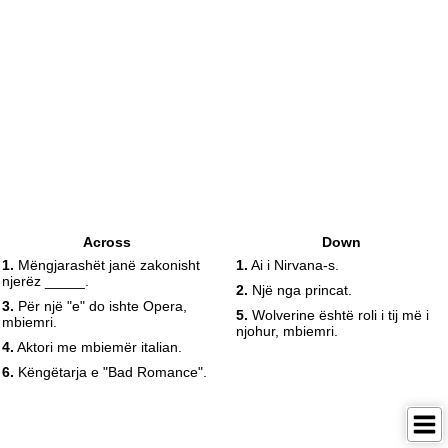
Across
Down
1.
Mëngjarashët janë zakonisht
1.
Ai i Nirvana-s.
njerëz _____.
2.
Një nga princat.
3.
Për një "e" do ishte Opera,
5.
Wolverine është roli i tij më i
mbiemri.
njohur, mbiemri.
4.
Aktori me mbiemër italian.
6.
Këngëtarja e "Bad Romance".