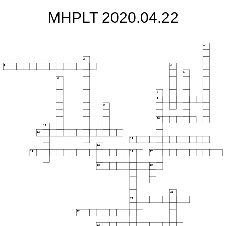
MHPLT 2020.04.22
1
2
3
4
5
6
7
8
9
10
11
12
13
14
15
16
17
18
19
20
21
22
23