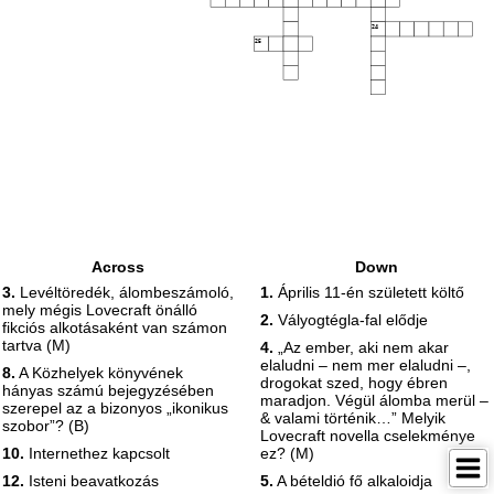
24
25
Across
Down
3.
Levéltöredék, álombeszámoló,
1.
Április 11-én született költő
mely mégis Lovecraft önálló
2.
Vályogtégla-fal elődje
fikciós alkotásaként van számon
tartva (M)
4.
„Az ember, aki nem akar
elaludni – nem mer elaludni –,
8.
A Közhelyek könyvének
drogokat szed, hogy ébren
hányas számú bejegyzésében
maradjon. Végül álomba merül –
szerepel az a bizonyos „ikonikus
& valami történik…” Melyik
szobor”? (B)
Lovecraft novella cselekménye
10.
Internethez kapcsolt
ez? (M)
12.
Isteni beavatkozás
5.
A bételdió fő alkaloidja