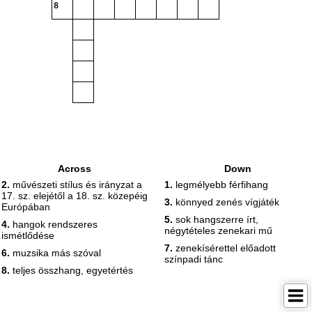
8
Across
Down
2.
művészeti stílus és irányzat a
1.
legmélyebb férfihang
17. sz. elejétől a 18. sz. közepéig
3.
könnyed zenés vígjáték
Európában
5.
sok hangszerre írt,
4.
hangok rendszeres
négytételes zenekari mű
ismétlődése
7.
zenekísérettel előadott
6.
muzsika más szóval
színpadi tánc
8.
teljes összhang, egyetértés