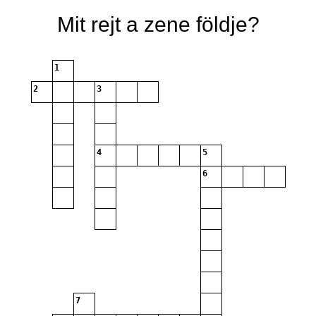
Mit rejt a zene földje?
1
2
3
4
5
6
7