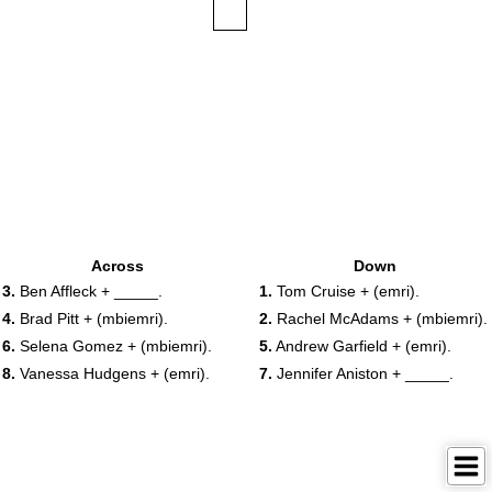
Across
Down
3.
Ben Affleck + _____.
1.
Tom Cruise + (emri).
4.
Brad Pitt + (mbiemri).
2.
Rachel McAdams + (mbiemri).
6.
Selena Gomez + (mbiemri).
5.
Andrew Garfield + (emri).
8.
Vanessa Hudgens + (emri).
7.
Jennifer Aniston + _____.