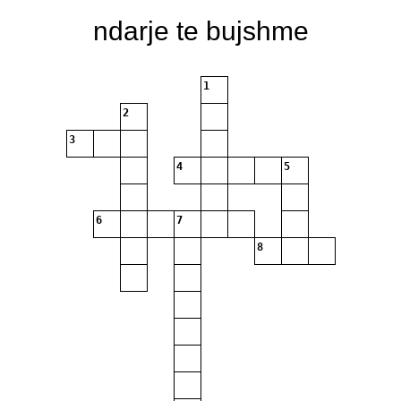
ndarje te bujshme
1
2
3
4
5
6
7
8