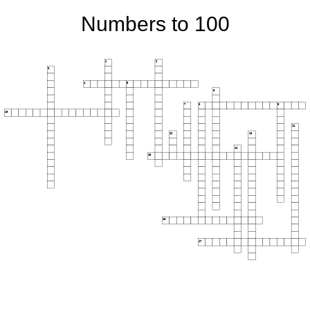
Numbers to 100
1
2
3
4
5
6
7
8
9
10
11
12
13
14
15
16
17