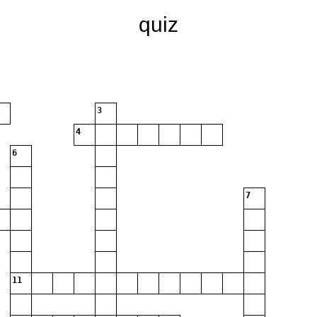
quiz
3
4
6
7
11