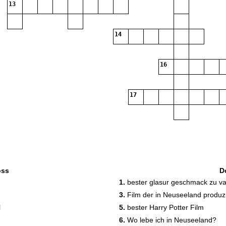
13
14
16
17
oss
D
1.
bester glasur geschmack zu va
3.
Film der in Neuseeland produzi
l
5.
bester Harry Potter Film
19
6.
Wo lebe ich in Neuseeland?