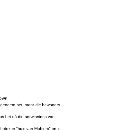
own
t geneem het; maar die bewoners
rus het ná die oorwinnings van
beteken "huis van Elohiem" en is