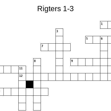
Rigters 1-3
1
3
5
6
7
8
9
11
12