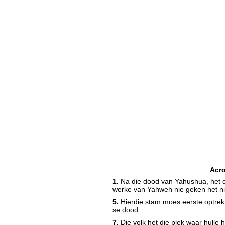
Acr
1.
Na die dood van Yahushua, het da
werke van Yahweh nie geken het ni
5.
Hierdie stam moes eerste optrek
se dood.
7.
Die volk het die plek waar hulle h