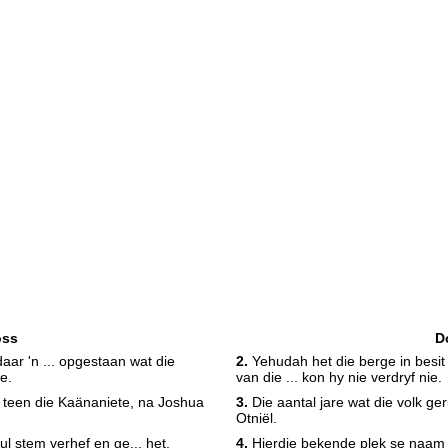
oss
D
ar 'n ... opgestaan wat die
2.
Yehudah het die berge in besi
e.
van die ... kon hy nie verdryf nie.
 teen die Kaänaniete, na Joshua
3.
Die aantal jare wat die volk ge
Otniël.
ul stem verhef en ge... het,
4.
Hierdie bekende plek se naam 