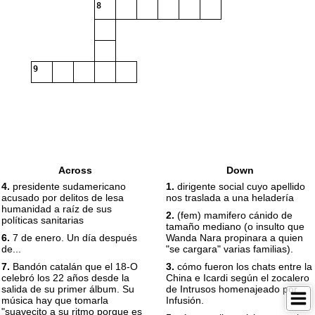
8
9
Across
Down
4.
presidente sudamericano
1.
dirigente social cuyo apellido
acusado por delitos de lesa
nos traslada a una heladería
humanidad a raíz de sus
2.
(fem) mamifero cánido de
políticas sanitarias
tamaño mediano (o insulto que
6.
7 de enero. Un día después
Wanda Nara propinara a quien
de...
"se cargara" varias familias).
7.
Bandón catalán que el 18-O
3.
cómo fueron los chats entre la
celebró los 22 años desde la
China e Icardi según el zocalero
salida de su primer álbum. Su
de Intrusos homenajeado por
música hay que tomarla
Infusión.
"suavecito a su ritmo porque es