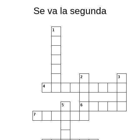
Se va la segunda
1
2
3
4
5
6
7