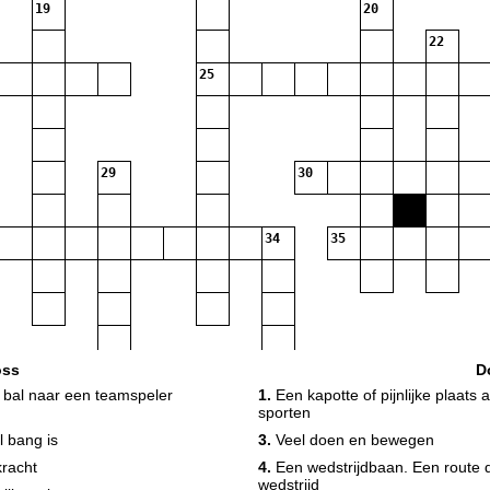
19
20
22
25
29
30
34
35
oss
D
37
 bal naar een teamspeler
1.
Een kapotte of pijnlijke plaats 
39
sporten
l bang is
3.
Veel doen en bewegen
kracht
4.
Een wedstrijdbaan. Een route d
wedstrijd