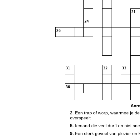
21
24
26
31
32
33
36
Acr
2.
Een trap of worp, waarmee je de
38
overspeelt
5.
Iemand die veel durft en niet sne
9.
Een sterk gevoel van plezier en 